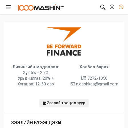
Лизингийн мэдээлэл:
Холбоо барих:
Хүү: 2.5% - 2.7%
Урьдчилгаа: 20% +
7272-1050
Хугацаа: 12-60 сар
n.dashkaa@gmail.com
Зээлий тооцоолуур
ЗЭЭЛИЙН БҮТЭЭГДЭХҮҮН