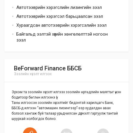
Автотээврийн хэрэгслийн лизингийн зээл
Автотээврийн хэрэгсэл барьцаалсан зээл
Хураагдсан автотээврийн хэрэгсэлийн зээл
Байгальд ээлтэй хүүгийн хөнгөлөлттэй ногоон
зээл
BeForward Finance ББСБ
Зээлийн хүсэлт илгээх
Эрхэм та зээлийн хүсэлт илгээх зээлийн өргөдлийн маягтыг үнэн
бодитоор бөглөн илгээнэ үү!
Таны илгээсэн зээлийн хүсэлтийг бидэнтэй харилцагч Банк,
ББСБ-д илгээн “автомашин лизингээр”-ээр худалдан авах
болзол хангаж буй талаар урьдчилсан дүгнэлт гаргуулж тантай
шуурхай холбогдох болно.