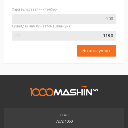
Сард төлөх зээлийн төлбөр:
Худалдан авч буй автомашины үнэ:
сая
Үргэлжлүүлэх
УТАС
7272 1050