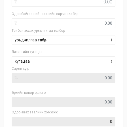
₮
Одоо байгаа нийт зээлийн сарын төлбөр
₮
Төлбөл зохих урьдчилгаа төлбөр
Лизингийн хугацаа
хугацаа
Сарын хүү:
%
Өрхийн цэвэр орлого:
Одоо авах зээлийн хэмжээ: