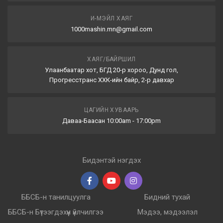
И-МЭЙЛ ХАЯГ
1000mashin.mn@gmail.com
ХАЯГ/БАЙРШИЛ
Улаанбаатар хот, БГД 20-р хороо, Дунд гол,
Прогресстранс ХХК-ийн байр, 2-р давхар
ЦАГИЙН ХУВААРЬ
Даваа-Баасан 10:00am - 17:00pm
Бидэнтэй нэгдэх
ББСБ-н танилцуулга
Бидний тухай
ББСБ-н Бүтээгдэхүүн үйлчилгээ
Мэдээ, мэдээлэл