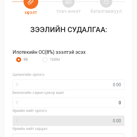
товч анкет
баталгаажуул
хүсэлт
ЗЭЭЛИЙН СУДАЛГАА:
Ипотекийн ОС(8%) зээлтэй эсэх
ҮГҮЙ
ТИЙМ
Цалингийн орлого
₮
Бизнесийн сарын цэвэр ашиг
₮
Өрхийн нийт орлого
₮
Өрхийн нийт зардал